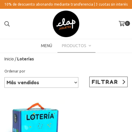
10% de descuento abonando mediante transferencia | 3 cuotas sin interés
0
MENÚ
PRODUCTOS
Inicio
/
Loterías
Ordenar por
FILTRAR