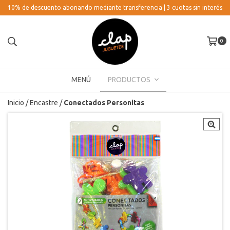
10% de descuento abonando mediante transferencia | 3 cuotas sin interés
0
MENÚ
PRODUCTOS
Inicio
/
Encastre
/
Conectados Personitas