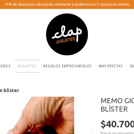
10% de descuento abonando mediante transferencia | 3 cuotas sin interés
ENOS
JUGUETES
REGALOS EMPRESARIALES
MAYORISTAS
I
n blíster
MEMO GIG
BLÍSTER
$40.70
Precio sin impuest