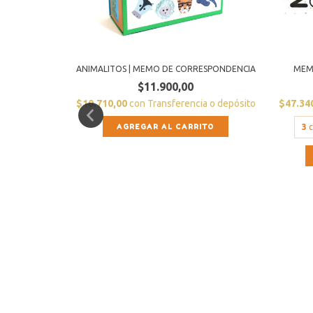
O
ANIMALITOS | MEMO DE CORRESPONDENCIA
MEMO
$11.900,00
a o depósito
$10.710,00
con
Transferencia o depósito
$47.34
.933,33
3
c