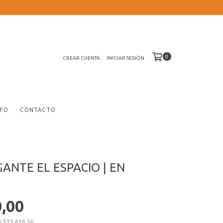
0
CREAR CUENTA
INICIAR SESIÓN
NFO
CONTACTO
ANTE EL ESPACIO | EN
0,00
os
$33.636,36