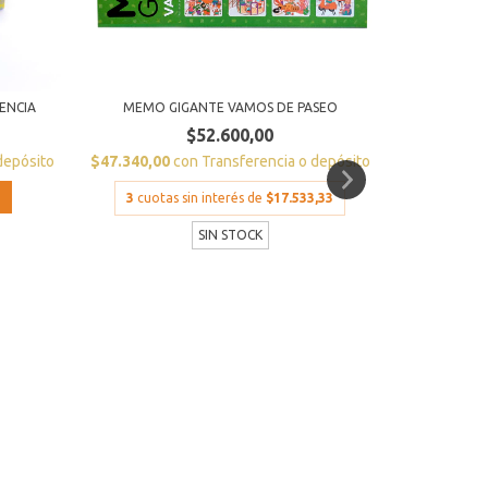
MEM
$47.340,0
ENCIA
MEMO GIGANTE VAMOS DE PASEO
3
cuota
$52.600,00
depósito
$47.340,00
con
Transferencia o depósito
3
cuotas sin interés de
$17.533,33
SIN STOCK