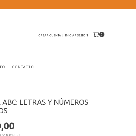
0
CREAR CUENTA
INICIAR SESIÓN
NFO
CONTACTO
 ABC: LETRAS Y NÚMEROS
OS
0,00
os
$18.016,53