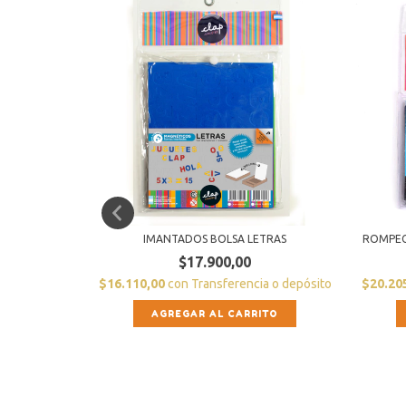
IMANTADOS BOLSA LETRAS
ROMPEC
$17.900,00
a o depósito
$16.110,00
con
Transferencia o depósito
$20.20