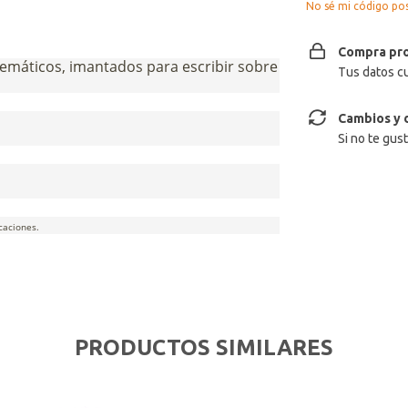
No sé mi código pos
Compra pr
emáticos, imantados para escribir sobre
Tus datos c
Cambios y 
Si no te gus
caciones.
PRODUCTOS SIMILARES