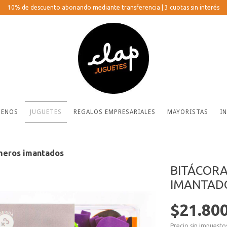
10% de descuento abonando mediante transferencia | 3 cuotas sin interés
ENOS
JUGUETES
REGALOS EMPRESARIALES
MAYORISTAS
I
úmeros imantados
BITÁCORA
IMANTAD
$21.80
Precio sin impuest