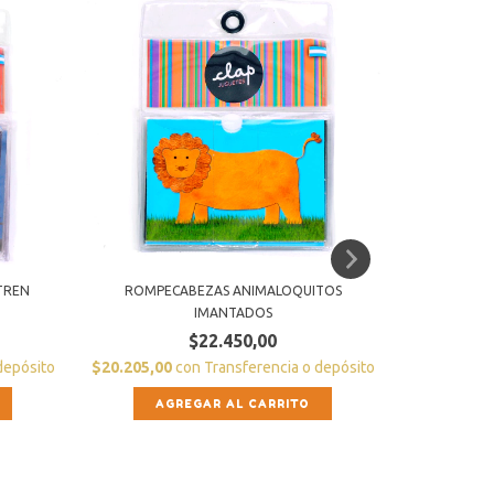
TREN
ROMPECABEZAS ANIMALOQUITOS
IMANT
IMANTADOS
$22.450,00
$16.110,0
depósito
$20.205,00
con
Transferencia o depósito