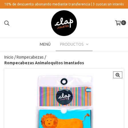
10% de descuento abonando mediante transferencia | 3 cuotas sin interés
0
MENÚ
PRODUCTOS
Inicio
/
Rompecabezas
/
Rompecabezas Animaloquitos Imantados