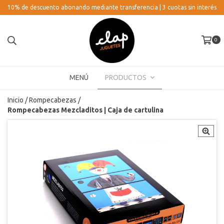
10% de descuento abonando mediante transferencia | 3 cuotas sin interés
0
MENÚ
PRODUCTOS
Inicio
/
Rompecabezas
/
Rompecabezas Mezcladitos | Caja de cartulina