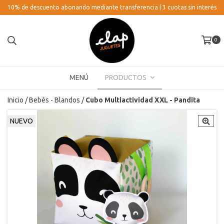
10% de descuento abonando mediante transferencia | 3 cuotas sin interés
0
MENÚ
PRODUCTOS
Inicio
/
Bebés - Blandos
/
Cubo Multiactividad XXL - Pandita
NUEVO