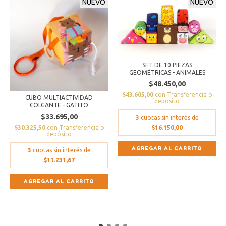
NUEVO
NUEVO
SET DE 10 PIEZAS
GEOMÉTRICAS - ANIMALES
$48.450,00
$43.605,00
con
Transferencia o
CUBO MULTIACTIVIDAD
depósito
COLGANTE - GATITO
$33.695,00
3
cuotas sin interés de
$30.325,50
con
Transferencia o
$16.150,00
depósito
3
cuotas sin interés de
$11.231,67