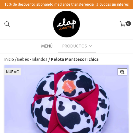
10% de descuento abonando mediante transferencia | 3 cuotas sin interés
0
MENÚ
PRODUCTOS
Inicio
/
Bebés - Blandos
/
Pelota Monttesori chica
NUEVO